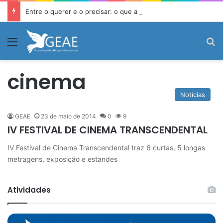
Entre o querer e o precisar: o que a Doutrina Espírita ensina sobre desejo e necessidade
Menu
P
cinema
Notícias
GEAE
23 de maio de 2014
0
9
IV FESTIVAL DE CINEMA TRANSCENDENTAL
IV Festival de Cinema Transcendental traz 6 curtas, 5 longas
metragens, exposição e estandes
Atividades