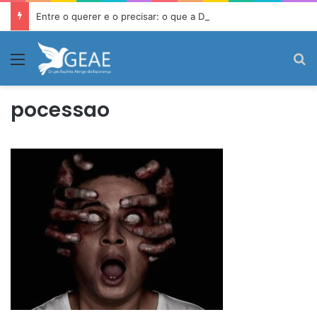
Entre o querer e o precisar: o que a Doutrina Espírita ensina sobre desejo e necessidade
Menu
P
pocessao