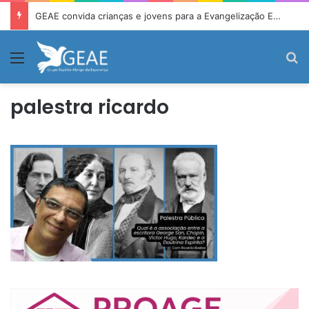
GEAE convida crianças e jovens para a Evangelização Espírita Infantojuvenil
Menu
P
palestra ricardo