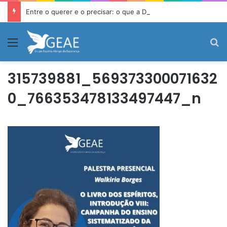
Entre o querer e o precisar: o que a Doutrina Espírita ensina sobre desejo e necessidade
Menu
P
315739881_569373300071632
0_766353478133497447_n