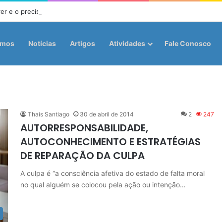
er e o precisar: o que a Doutrina Espírita ensina sobre desejo e necess
omos
Notícias
Artigos
Atividades
Fale Conosco
Thais Santiago
30 de abril de 2014
2
247
AUTORRESPONSABILIDADE,
AUTOCONHECIMENTO E ESTRATÉGIAS
DE REPARAÇÃO DA CULPA
A culpa é “a consciência afetiva do estado de falta moral
no qual alguém se colocou pela ação ou intenção…