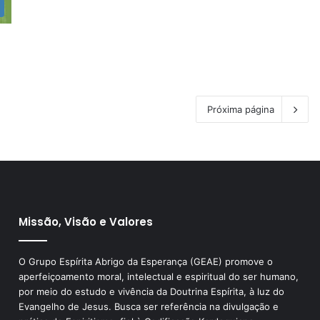
Próxima página
Missão, Visão e Valores
O Grupo Espírita Abrigo da Esperança (GEAE) promove o
aperfeiçoamento moral, intelectual e espiritual do ser humano,
por meio do estudo e vivência da Doutrina Espírita, à luz do
Evangelho de Jesus. Busca ser referência na divulgação e