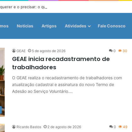
 querer e o precisar: o que a Doutrina Espírita ensina sobre desejo e n
omos
Notícias
Artigos
Atividades
Fale Conosco
GEAE
5 de agosto de 2026
0
30
GEAE inicia recadastramento de
trabalhadores
O GEAE realiza o recadastramento de trabalhadores com
atualização cadastral e assinatura do novo Termo de
Adesão ao Serviço Voluntário.…
Ricardo Bastos
2 de agosto de 2026
0
49