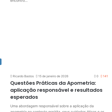
encontro…
Ricardo Bastos
15 de janeiro de 2026
0
141
Questões Práticas da Apometria:
aplicação responsável e resultados
esperados
Uma abordagem responsável sobre a aplicação da
apometria no contexto espírita, seus cuidados éticos e os