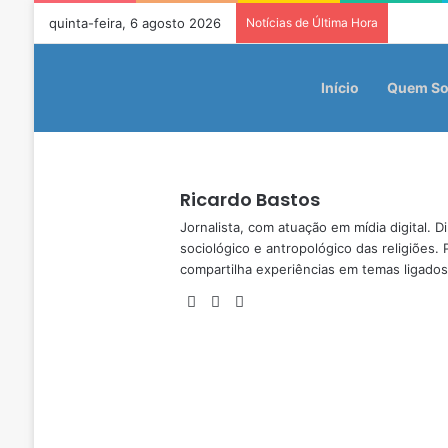
quinta-feira, 6 agosto 2026
Notícias de Última Hora
Início
Quem S
Ricardo Bastos
Jornalista, com atuação em mídia digital.
sociológico e antropológico das religiões. 
compartilha experiências em temas ligados
We
Fa
X
bsi
ce
te
bo
ok