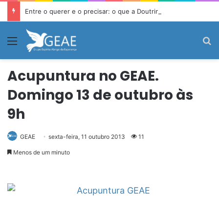
Entre o querer e o precisar: o que a Doutrina Espírita ensina sobre desejo e necessidade
Menu
P
Acupuntura no GEAE.
Domingo 13 de outubro às
9h
GEAE
sexta-feira, 11 outubro 2013
11
Menos de um minuto