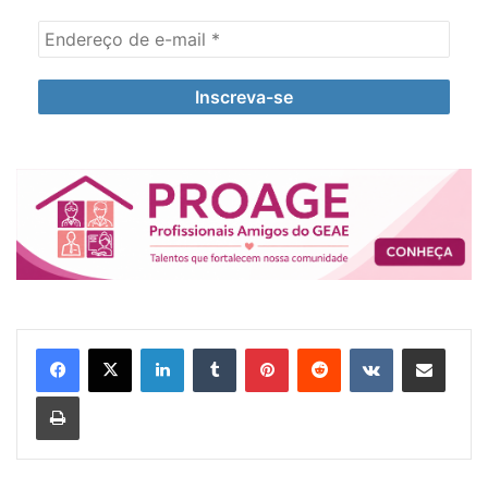
Linkedin
Tumblr
Pinterest
Reddit
VK
Compartilhar via e-mail
Imprimir