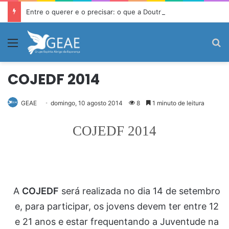
Entre o querer e o precisar: o que a Doutrina Espírita ensina sobre desejo e necessidade
Menu
P
COJEDF 2014
GEAE
domingo, 10 agosto 2014
8
1 minuto de leitura
COJEDF 2014
A
COJEDF
será realizada no dia 14 de setembro
e, para participar, os jovens devem ter entre 12
e 21 anos e estar frequentando a Juventude na