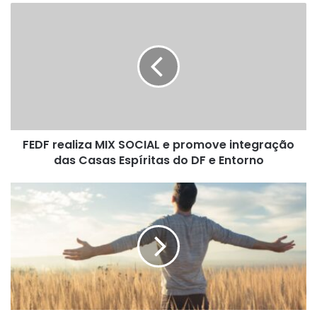
F
E
D
F
r
e
a
l
i
FEDF realiza MIX SOCIAL e promove integração
z
das Casas Espíritas do DF e Entorno
a
M
I
A
X
C
S
A
O
R
C
I
I
D
A
A
L
D
e
E