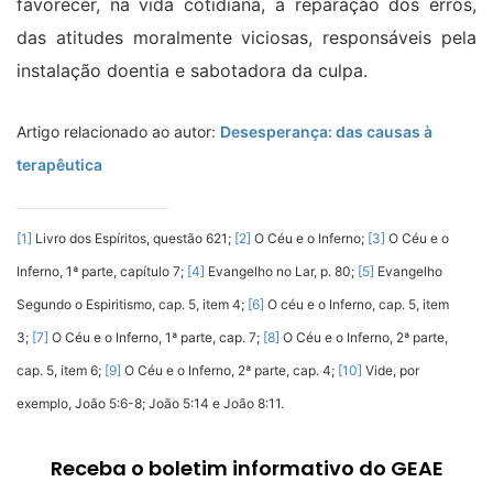
favorecer, na vida cotidiana, a reparação dos erros,
das atitudes moralmente viciosas, responsáveis pela
instalação doentia e sabotadora da culpa.
Artigo relacionado ao autor:
Desesperança: das causas à
terapêutica
[1]
Livro dos Espíritos, questão 621;
[2]
O Céu e o Inferno;
[3]
O Céu e o
Inferno, 1ª parte, capítulo 7;
[4]
Evangelho no Lar, p. 80;
[5]
Evangelho
Segundo o Espiritismo, cap. 5, item 4;
[6]
O céu e o Inferno, cap. 5, item
3;
[7]
O Céu e o Inferno, 1ª parte, cap. 7;
[8]
O Céu e o Inferno, 2ª parte,
cap. 5, item 6;
[9]
O Céu e o Inferno, 2ª parte, cap. 4;
[10]
Vide, por
exemplo, João 5:6-8; João 5:14 e João 8:11.
Receba o boletim informativo do GEAE