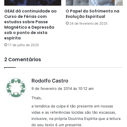
GEAE dá continuidade ao
O Papel do Sofrimento na
Curso de Férias com
Evolução Espiritual
estudos sobre Passe
24 de fevereiro de 2025
Magnético e Depressão
sob o ponto de vista
espírita
17 de julho de 2025
2 Comentários
d
Rodolfo Castro
i
9 de fevereiro de 2014 às 10:12 am
s
Thaís,
s
e
a temática da culpa é tão presente em nossas
:
vidas e as referências lúcidas são tão escassas,
inclusive, na própria Doutrina Espírita que a leitura
do seu texto é um presente.