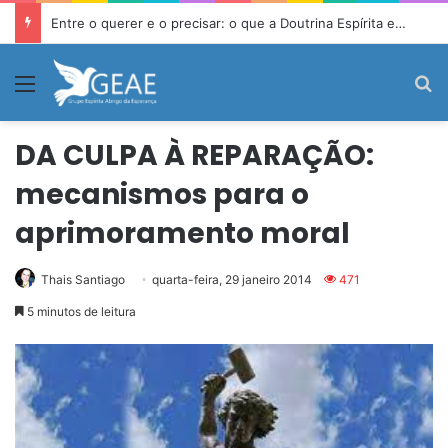
Entre o querer e o precisar: o que a Doutrina Espírita ensina sobre desejo e necessidade
Menu
P
DA CULPA À REPARAÇÃO:
mecanismos para o
aprimoramento moral
Thais Santiago
quarta-feira, 29 janeiro 2014
471
5 minutos de leitura