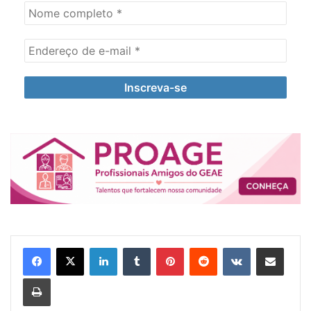
Linkedin
Tumblr
Pinterest
Reddit
VK
Compartilhar via e-mail
Imprimir