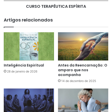
A
CURSO TERAPÊUTICA ESPÍRITA
P
Ê
U
Artigos relacionados
T
I
C
A
E
S
P
Í
R
Inteligência Espiritual
Antes da Reencarnação: O
I
amparo que nos
28 de janeiro de 2026
T
acompanha
A
14 de dezembro de 2025