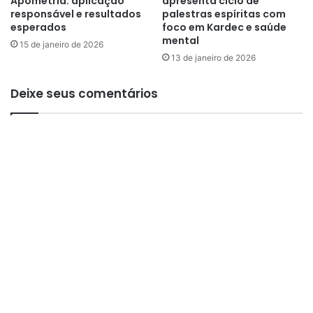
Apometria: aplicação
apresenta ciclo de
o
responsável e resultados
palestras espíritas com
G
esperados
foco em Kardec e saúde
E
mental
A
15 de janeiro de 2026
13 de janeiro de 2026
E
Deixe seus comentários