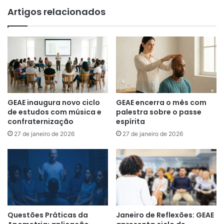
U
o
Artigos relacionados
R
:
S
A
I
c
N
o
H
n
O
t
P
e
A
c
R
e
GEAE inaugura novo ciclo
GEAE encerra o mês com
A
u
de estudos com música e
palestra sobre o passe
C
e
confraternização
espírita
O
m
27 de janeiro de 2026
27 de janeiro de 2026
N
P
C
a
U
r
R
i
S
s
O
S
d
Questões Práticas da
Janeiro de Reflexões: GEAE