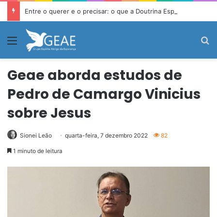
Entre o querer e o precisar: o que a Doutrina Espírita ensina sobre desejo e necessidade
Menu
P
Geae aborda estudos de
Pedro de Camargo Vinicius
sobre Jesus
Sionei Leão
quarta-feira, 7 dezembro 2022
82
1 minuto de leitura