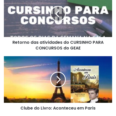
t
o
r
n
o
d
a
Retorno das atividades do CURSINHO PARA
s
CONCURSOS do GEAE
a
t
i
C
v
l
i
u
d
b
a
e
d
d
e
o
s
L
d
i
o
Clube do Livro: Aconteceu em Paris
v
C
r