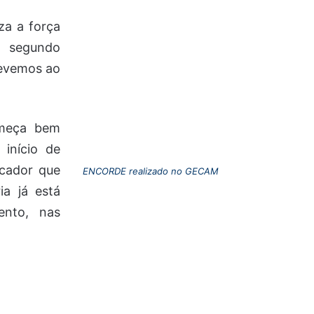
za a força
e segundo
devemos ao
omeça bem
início de
cador que
ENCORDE realizado no GECAM
a já está
ento, nas