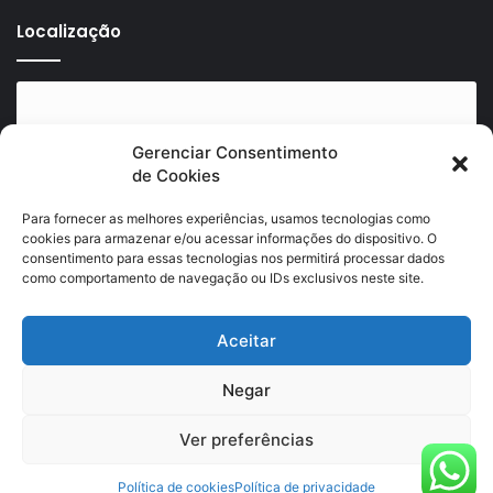
Localização
Gerenciar Consentimento
de Cookies
Clique para aceitar os cookies marketing e
ativar este conteúdo
Para fornecer as melhores experiências, usamos tecnologias como
cookies para armazenar e/ou acessar informações do dispositivo. O
consentimento para essas tecnologias nos permitirá processar dados
como comportamento de navegação ou IDs exclusivos neste site.
Aceitar
Negar
© Copyright 2026, Todos os direitos reservados |
GEAE
Ver preferências
Política de cookies
Política de privacidade