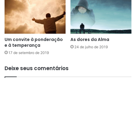
E
N
D
E
N
T
Um convite à ponderação
As dores da Alma
A
e à temperança
24 de julho de 2019
L
17 de setembro de 2019
Deixe seus comentários