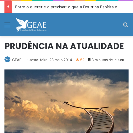
Entre o querer e o precisar: o que a Doutrina Espírita ensina sobre desejo e necessidade
Menu
P
PRUDÊNCIA NA ATUALIDADE
GEAE
sexta-feira, 23 maio 2014
52
3 minutos de leitura