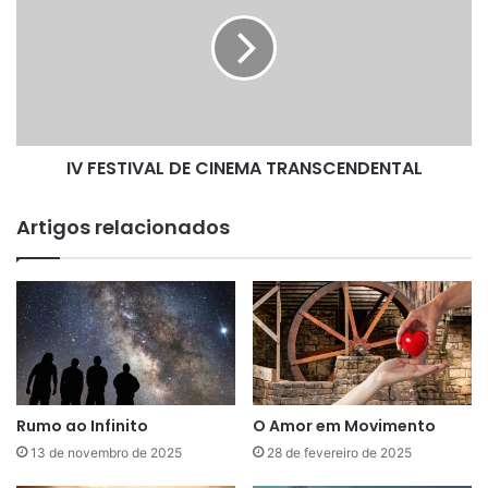
C
F
O
E
R
S
O
T
S
I
E
V
S
A
IV FESTIVAL DE CINEMA TRANSCENDENTAL
P
L
Í
D
R
E
Artigos relacionados
I
C
T
I
A
N
S
E
D
M
O
A
D
T
F
R
A
Rumo ao Infinito
O Amor em Movimento
N
13 de novembro de 2025
28 de fevereiro de 2025
S
C