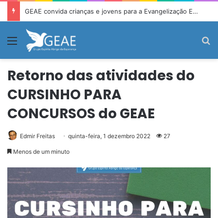
GEAE convida crianças e jovens para a Evangelização Espírita Infantojuvenil
Menu
P
Retorno das atividades do
CURSINHO PARA
CONCURSOS do GEAE
Edmir Freitas
quinta-feira, 1 dezembro 2022
27
Menos de um minuto