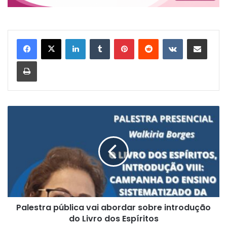
Linkedin
Tumblr
Pinterest
Reddit
VK
Compartilhar via e-mail
Imprimir
P
a
l
e
s
t
r
a
p
Palestra pública vai abordar sobre introdução
ú
do Livro dos Espíritos
b