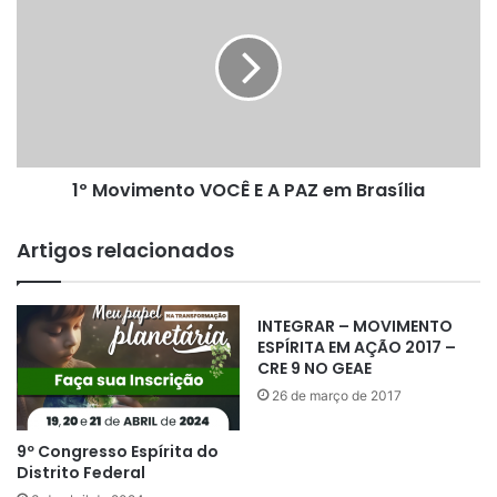
D
º
I
M
U
o
N
v
I
i
D
m
A
e
D
n
1º Movimento VOCÊ E A PAZ em Brasília
E
t
C
o
O
V
Artigos relacionados
M
O
J
C
E
Ê
INTEGRAR – MOVIMENTO
S
E
ESPÍRITA EM AÇÃO 2017 –
U
A
CRE 9 NO GEAE
S
P
26 de março de 2017
A
Z
e
9º Congresso Espírita do
m
Distrito Federal
B