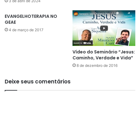
3 de abril de 2024
r
a
EVANGELHOTERAPIA NO
s
GEAE
í
4 de março de 2017
l
i
a
Vídeo do Seminário “Jesus:
Caminho, Verdade e Vida”
8 de dezembro de 2016
Deixe seus comentários