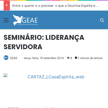
Entre o querer e o precisar: o que a Doutrina Espírita ensina sobre desejo e necessidade
Menu
P
SEMINÁRIO: LIDERANÇA
SERVIDORA
GEAE
terça-feira, 16 setembro 2014
8
1 minuto de leitura