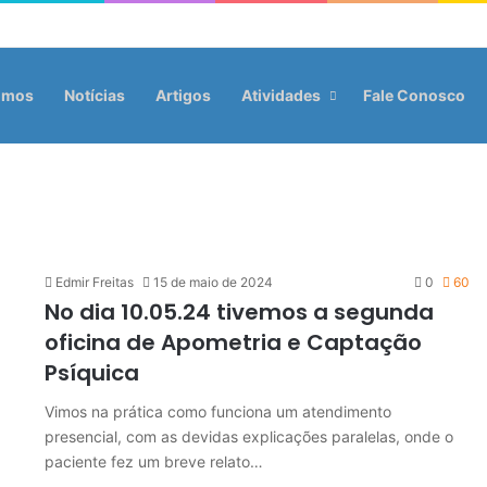
omos
Notícias
Artigos
Atividades
Fale Conosco
Edmir Freitas
15 de maio de 2024
0
60
No dia 10.05.24 tivemos a segunda
oficina de Apometria e Captação
Psíquica
Vimos na prática como funciona um atendimento
presencial, com as devidas explicações paralelas, onde o
paciente fez um breve relato…