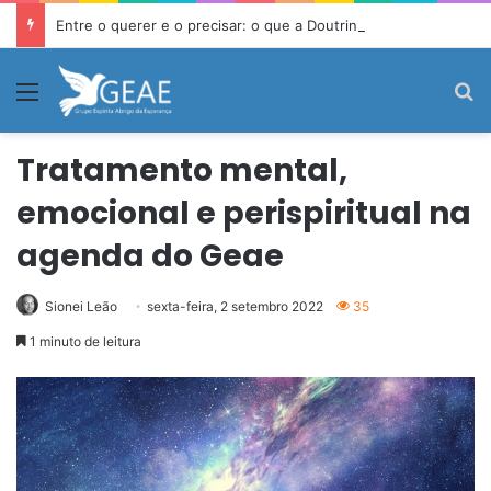
Entre o querer e o precisar: o que a Doutrina Espírita ensina sobre desejo e necessidade
Menu
P
Tratamento mental,
emocional e perispiritual na
agenda do Geae
Sionei Leão
sexta-feira, 2 setembro 2022
35
1 minuto de leitura