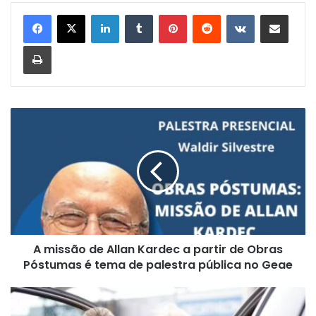
Linkedin
Tumblr
Pinterest
Reddit
VK
Compartilhar via e-mail
Imprimir
A
m
i
s
s
ã
o
d
e
A missão de Allan Kardec a partir de Obras
A
Póstumas é tema de palestra pública no Geae
l
l
a
A
n
s