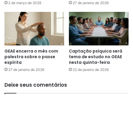
ó
a
2 de março de 2026
27 de janeiro de 2026
s
s
t
o
u
b
m
s
a
e
s
s
é
s
t
GEAE encerra o mês com
Captação psíquica será
õ
palestra sobre o passe
tema de estudo no GEAE
e
e
espírita
nesta quinta-feira
m
s
a
27 de janeiro de 2026
22 de janeiro de 2026
d
e
Deixe seus comentários
p
a
l
e
s
t
r
a