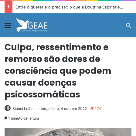
Quando o sofrimento emocional se torna identidade
Menu
P
Culpa, ressentimento e
remorso são dores de
consciência que podem
causar doenças
psicossomáticas
Sionei Leão
terça-feira, 4 outubro 2022
174
1 minuto de leitura