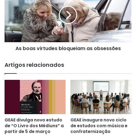
K
b
a
o
r
a
d
s
e
v
c
i
a
r
p
As boas virtudes bloqueiam as obsessões
t
a
u
r
d
Artigos relacionados
t
e
i
s
r
b
d
l
e
o
O
q
b
u
r
e
a
i
GEAE divulga novo estudo
GEAE inaugura novo ciclo
s
a
de “O Livro dos Médiuns” a
de estudos com música e
P
m
partir de 5 de março
confraternização