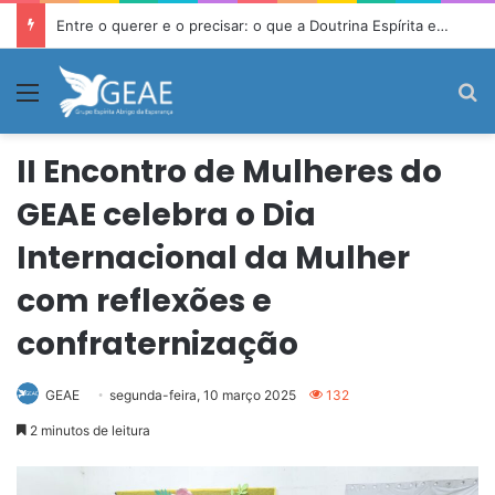
Entre o querer e o precisar: o que a Doutrina Espírita ensina sobre desejo e necessidade
Menu
P
II Encontro de Mulheres do
GEAE celebra o Dia
Internacional da Mulher
com reflexões e
confraternização
GEAE
segunda-feira, 10 março 2025
132
2 minutos de leitura