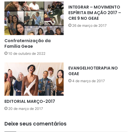
o
INTEGRAR – MOVIMENTO
s
ESPÍRITA EM AÇÃO 2017 –
d
CRE 9 NO GEAE
e
26 de março de 2017
c
a
m
Confraternização da
i
Família Geae
n
10 de outubro de 2022
h
a
EVANGELHOTERAPIA NO
d
GEAE
a
4 de março de 2017
e
m
n
o
EDITORIAL MARÇO-2017
i
20 de março de 2017
t
e
Deixe seus comentários
d
e