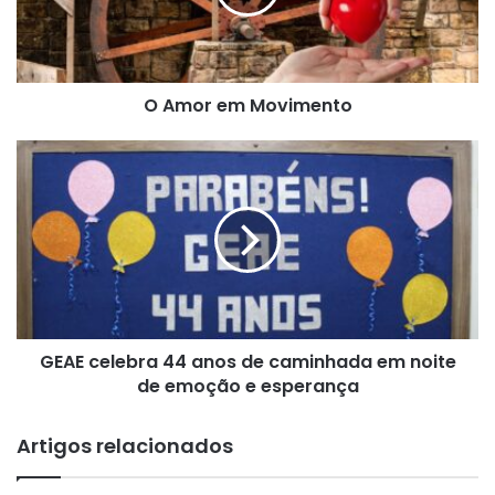
e
m
M
o
O Amor em Movimento
v
i
m
G
e
E
n
A
t
E
o
c
e
l
e
b
GEAE celebra 44 anos de caminhada em noite
r
de emoção e esperança
a
4
4
Artigos relacionados
a
n