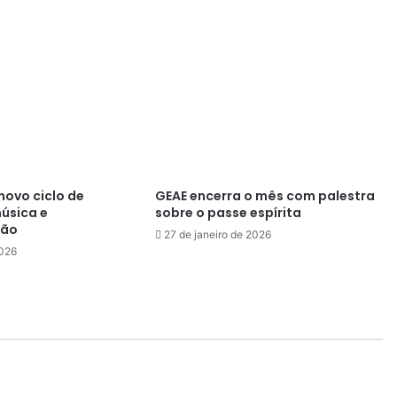
a
d
e
s
d
o
A
t
e
n
d
novo ciclo de
GEAE encerra o mês com palestra
úsica e
sobre o passe espírita
i
ção
m
27 de janeiro de 2026
e
2026
n
t
o
F
í
s
i