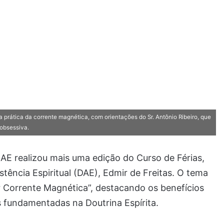
a prática da corrente magnética, com orientações do Sr. Antônio Ribeiro, que
obsessiva.
EAE realizou mais uma edição do Curso de Férias,
tência Espiritual (DAE), Edmir de Freitas. O tema
 Corrente Magnética”, destacando os benefícios
as fundamentadas na Doutrina Espírita.