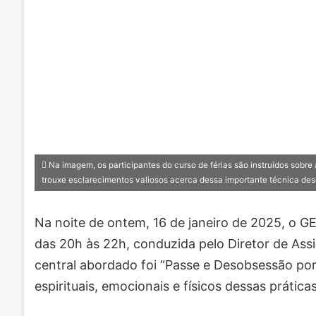
Na imagem, os participantes do curso de férias são instruídos sobre 
trouxe esclarecimentos valiosos acerca dessa importante técnica des
Na noite de ontem, 16 de janeiro de 2025, o G
das 20h às 22h, conduzida pelo Diretor de Assis
central abordado foi “Passe e Desobsessão por
espirituais, emocionais e físicos dessas prátic