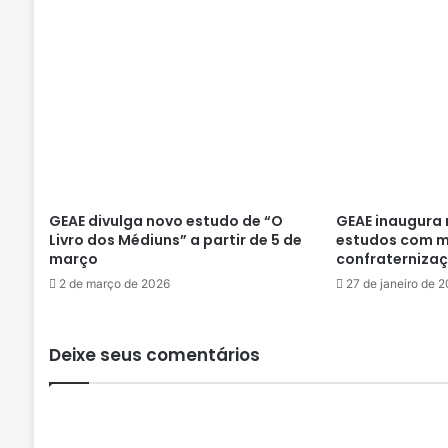
d
m
i
n
i
s
t
r
a
t
i
GEAE divulga novo estudo de “O
GEAE inaugura 
Livro dos Médiuns” a partir de 5 de
estudos com m
v
março
confraterniza
a
e
2 de março de 2026
27 de janeiro de 
p
l
a
Deixe seus comentários
n
e
j
a