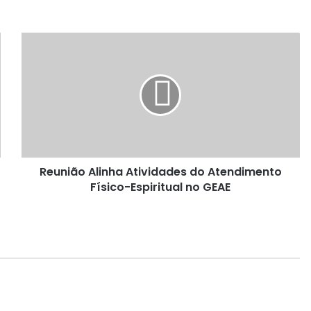
R
e
u
n
i
ã
o
A
l
Reunião Alinha Atividades do Atendimento
i
Físico-Espiritual no GEAE
n
h
a
A
t
i
v
i
d