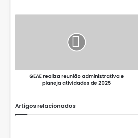
G
E
A
E
r
e
a
l
i
GEAE realiza reunião administrativa e
z
planeja atividades de 2025
a
r
e
u
Artigos relacionados
n
i
ã
o
a