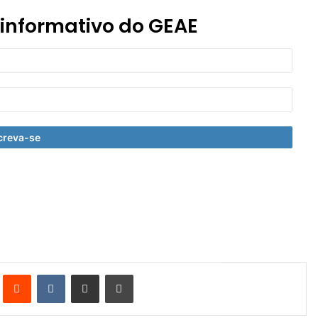
 informativo do GEAE
st
Reddit
VK
Compartilhar via e-mail
Imprimir