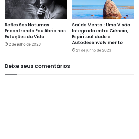
d
o
G
u
Reflexões Noturnas:
Saúde Mental: Uma Visão
a
Encontrando Equilíbrio nas
Integrada entre Ciência,
r
Estações da Vida
Espiritualidade e
á
Autodesenvolvimento
2 de julho de 2023
21 de junho de 2023
Deixe seus comentários