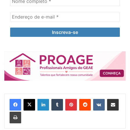
Linkedin
Tumblr
Pinterest
Reddit
VK
Compartilhar via e-mail
Imprimir