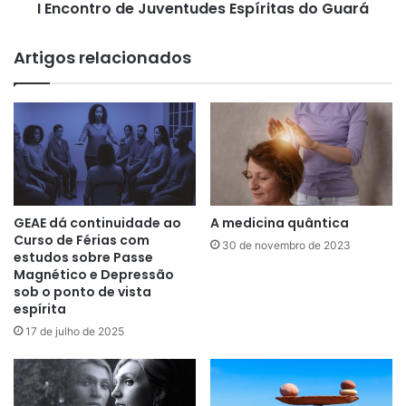
I Encontro de Juventudes Espíritas do Guará
1
d
1
e
/
J
Artigos relacionados
0
u
9
v
à
e
s
n
2
t
0
u
h
d
o
e
r
s
GEAE dá continuidade ao
A medicina quântica
a
E
Curso de Férias com
30 de novembro de 2023
s
s
estudos sobre Passe
Magnético e Depressão
p
sob o ponto de vista
í
espírita
r
i
17 de julho de 2025
t
a
s