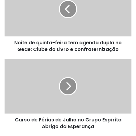
t
e
d
e
q
u
Noite de quinta-feira tem agenda dupla no
i
Geae: Clube do Livro e confraternização
n
t
a
C
-
u
f
r
e
s
i
o
r
d
a
e
t
F
e
é
m
Curso de Férias de Julho no Grupo Espírita
r
a
Abrigo da Esperança
i
g
a