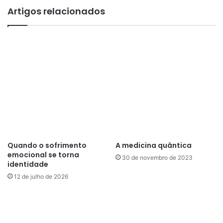
e
s
Artigos relacionados
n
d
d
e
a
J
d
u
u
l
p
h
l
o
a
n
n
o
o
G
G
r
e
u
a
p
Quando o sofrimento
A medicina quântica
e
o
emocional se torna
30 de novembro de 2023
:
E
identidade
C
s
12 de julho de 2026
l
p
u
í
b
r
e
i
d