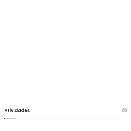
ã
o
Atividades