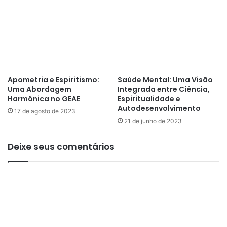
t
o
a
L
A
i
b
v
r
r
i
o
g
e
o
Apometria e Espiritismo:
Saúde Mental: Uma Visão
c
d
Uma Abordagem
Integrada entre Ciência,
o
a
Harmônica no GEAE
Espiritualidade e
n
E
Autodesenvolvimento
17 de agosto de 2023
f
s
21 de junho de 2023
r
p
a
e
Deixe seus comentários
t
r
e
a
r
n
n
ç
i
a
z
a
ç