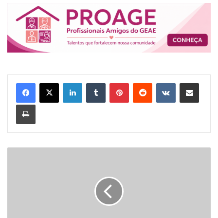
Linkedin
Tumblr
Pinterest
Reddit
VK
Compartilhar via e-mail
Imprimir
G
E
A
E
C
E
L