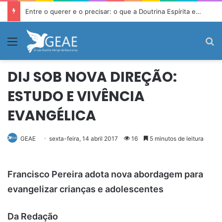
Entre o querer e o precisar: o que a Doutrina Espírita ensina sobre desejo e necessidade
Menu
P
DIJ SOB NOVA DIREÇÃO:
ESTUDO E VIVÊNCIA
EVANGÉLICA
GEAE
sexta-feira, 14 abril 2017
16
5 minutos de leitura
Francisco Pereira adota nova abordagem para
evangelizar crianças e adolescentes
Da Redação