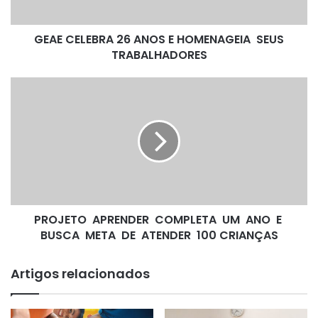
E
B
GEAE CELEBRA 26 ANOS E HOMENAGEIA SEUS
R
TRABALHADORES
A
2
6
P
A
R
N
O
O
J
S
E
E
T
H
O
O
M
A
E
PROJETO APRENDER COMPLETA UM ANO E
P
N
BUSCA META DE ATENDER 100 CRIANÇAS
R
A
E
G
N
Artigos relacionados
E
D
I
E
A
R