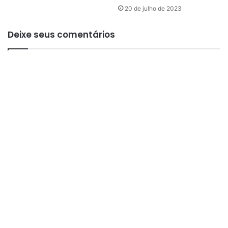
20 de julho de 2023
C
A
Deixe seus comentários
M
E
T
A
D
E
A
T
E
N
D
E
R
1
0