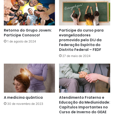
S
C
E
O
U
M
S
P
T
L
Retorno do Grupo Jovem:
Participe do curso para
R
E
Participe Conosco!
evangelizadores
A
T
promovido pelo DIJ da
1 de agosto de 2024
B
Federação Espírita do
A
Distrito Federal – FEDF
A
L
U
27 de maio de 2024
H
M
A
D
A
O
N
R
O
E
S
E
A medicina quântica
Atendimento Fraterno e
Educação da Mediunidade:
B
30 de novembro de 2023
Capítulos Importantes no
U
Curso de Inverno do GEAE
S