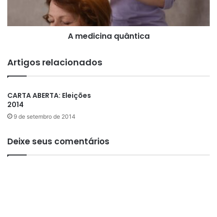
s
i
m
n
o
a
:
A medicina quântica
q
U
u
m
â
Artigos relacionados
a
n
A
t
b
i
CARTA ABERTA: Eleições
o
c
2014
r
a
d
9 de setembro de 2014
a
g
Deixe seus comentários
e
m
H
a
r
m
ô