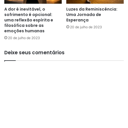
A
A dor é inevitável, o
Luzes da Reminiscência:
E
sofrimento é opcional:
Uma Jornada de
V
uma reflexão espírita e
Esperança
A
filosófica sobre as
20 de julho de 2023
N
emoções humanas
G
20 de julho de 2023
É
L
I
Deixe seus comentários
C
A