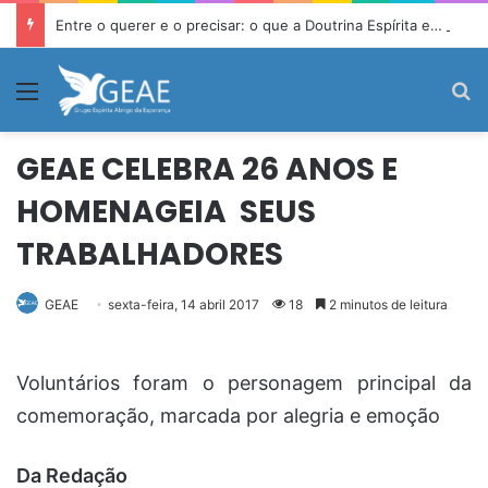
Entre o querer e o precisar: o que a Doutrina Espírita ensina sobre desejo e necessidade
Menu
P
GEAE CELEBRA 26 ANOS E
HOMENAGEIA SEUS
TRABALHADORES
GEAE
sexta-feira, 14 abril 2017
18
2 minutos de leitura
Voluntários foram o personagem principal da
comemoração, marcada por alegria e emoção
Da Redação