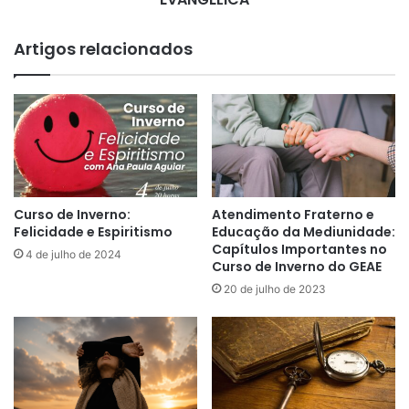
E
I
U
R
Artigos relacionados
S
E
E
Ç
R
Ã
E
O
F
:
O
E
R
S
M
T
A
U
Curso de Inverno:
Atendimento Fraterno e
Í
D
Felicidade e Espiritismo
Educação da Mediunidade:
N
O
Capítulos Importantes no
4 de julho de 2024
T
Curso de Inverno do GEAE
E
I
V
20 de julho de 2023
M
I
A
V
Ê
N
C
I