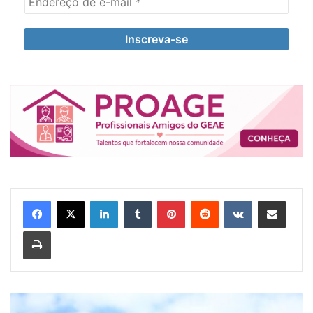
Linkedin
Tumblr
Pinterest
Reddit
VK
Compartilhar via e-mail
Imprimir
E