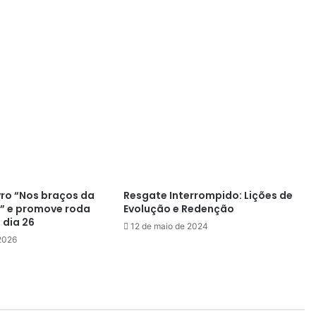
vro “Nos braços da
Resgate Interrompido: Lições de
e” e promove roda
Evolução e Redenção
 dia 26
12 de maio de 2024
 2026