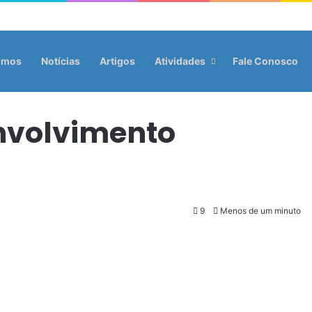
omos
Notícias
Artigos
Atividades
Fale Conosco
envolvimento
9
Menos de um minuto