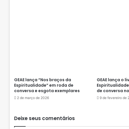
L
A
N
K
A
R
D
E
C
GEAE lança “Nos braços da
GEAE lança o li
Espiritualidade” em roda de
Espiritualidad
conversa e esgota exemplares
de conversa no
2 de março de 2026
9 de fevereiro de
Deixe seus comentários