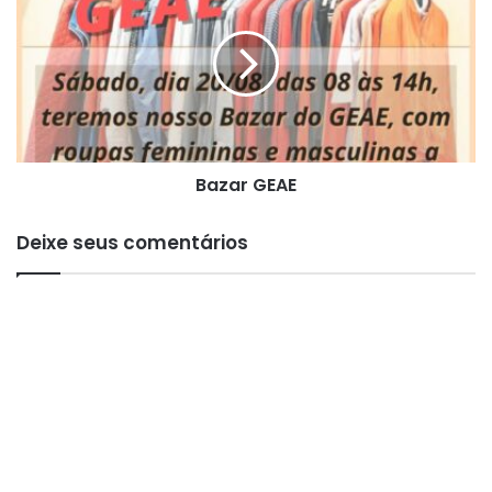
E
z
a
r
G
E
A
E
Bazar GEAE
Deixe seus comentários