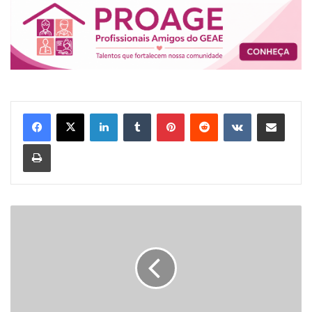
Linkedin
Tumblr
Pinterest
Reddit
VK
Compartilhar via e-mail
Imprimir
G
E
A
E
M
A
N