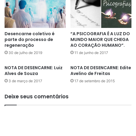
E
O
N
C
D
I
E
A
R
L
Desencarne coletivo é
“A PSICOGRAFIA É A LUZ DO
C
N
parte do processo de
MUNDO MAIOR QUE CHEGA
O
Ã
regeneração
AO CORAÇÃO HUMANO”.
N
O
30 de julho de 2019
11 de junho de 2017
C
P
U
O
NOTA DE DESENCARNE: Luiz
NOTA DE DESENCARNE: Edite
R
D
Alves de Souza
Avelino de Freitas
S
E
3 de março de 2017
17 de setembro de 2015
E
S
I
E
R
R
Deixe seus comentários
O
M
S
E
D
D
E
I
B
D
R
O