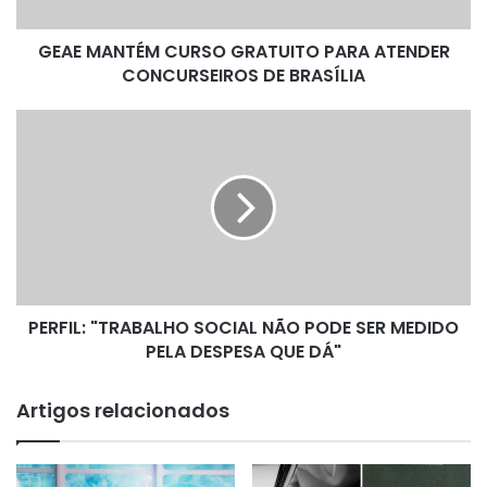
T
É
GEAE MANTÉM CURSO GRATUITO PARA ATENDER
M
CONCURSEIROS DE BRASÍLIA
C
U
R
P
S
E
O
R
G
F
R
I
A
L
T
:
U
"
I
T
T
PERFIL: "TRABALHO SOCIAL NÃO PODE SER MEDIDO
R
O
PELA DESPESA QUE DÁ"
A
P
B
A
A
Artigos relacionados
R
L
A
H
A
O
T
S