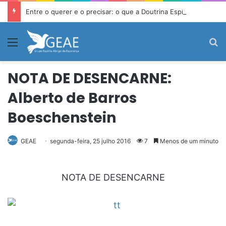
Entre o querer e o precisar: o que a Doutrina Espírita ensina sobre desejo e necessidade
Menu
P
NOTA DE DESENCARNE:
Alberto de Barros
Boeschenstein
GEAE
segunda-feira, 25 julho 2016
7
Menos de um minuto
NOTA DE DESENCARNE