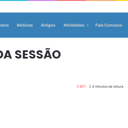
omos
Notícias
Artigos
Atividades
Fale Conosco
DA SESSÃO
677
4 minutos de leitura