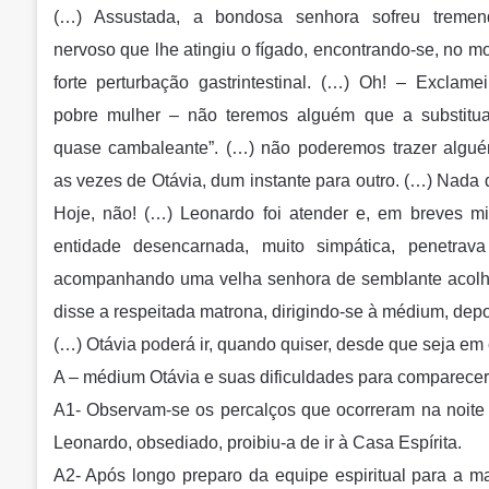
(…) Assustada, a bondosa senhora sofreu treme
nervoso que lhe atingiu o fígado, encontrando-se, no m
forte perturbação gastrintestinal. (…) Oh! – Exclamei
pobre mulher – não teremos alguém que a substitua
quase cambaleante”. (…) não poderemos trazer algu
as vezes de Otávia, dum instante para outro. (…) Nada 
Hoje, não! (…) Leonardo foi atender e, em breves m
entidade desencarnada, muito simpática, penetrava 
acompanhando uma velha senhora de semblante acolhed
disse a respeitada matrona, dirigindo-se à médium, depo
(…) Otávia poderá ir, quando quiser, desde que seja em
A – médium Otávia e suas dificuldades para comparecer 
A1- Observam-se os percalços que ocorreram na noite 
Leonardo, obsediado, proibiu-a de ir à Casa Espírita.
A2- Após longo preparo da equipe espiritual para a m