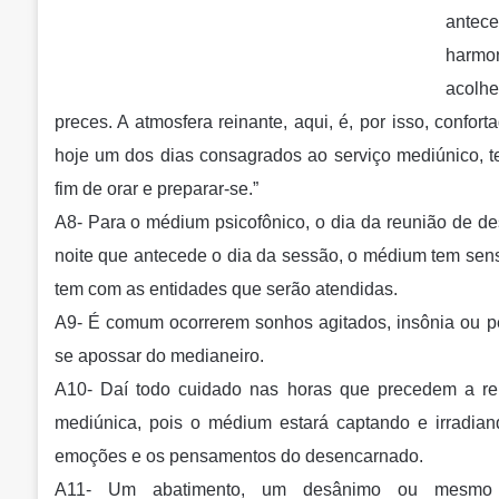
antece
harmo
acolh
preces. A atmosfera reinante, aqui, é, por isso, confor
hoje um dos dias consagrados ao serviço mediúnico, te
fim de orar e preparar-se.”
A8- Para o médium psicofônico, o dia da reunião de de
noite que antecede o dia da sessão, o médium tem sens
tem com as entidades que serão atendidas.
A9- É comum ocorrerem sonhos agitados, insônia ou pe
se apossar do medianeiro.
A10- Daí todo cuidado nas horas que precedem a re
mediúnica, pois o médium estará captando e irradia
emoções e os pensamentos do desencarnado.
A11- Um abatimento, um desânimo ou mesmo