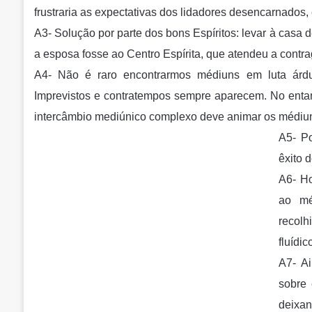
frustraria as expectativas dos lidadores desencarnado
A3- Solução por parte dos bons Espíritos: levar à casa 
a esposa fosse ao Centro Espírita, que atendeu a contr
A4- Não é raro encontrarmos médiuns em luta árdu
Imprevistos e contratempos sempre aparecem. No entan
intercâmbio mediúnico complexo deve animar os médiun
A5- Po
êxito d
A6- Ho
ao mé
recolh
fluídi
A7- A
sobre 
deixa