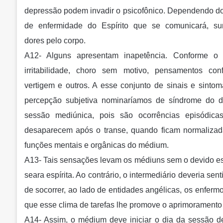
depressão podem invadir o psicofônico. Dependendo d
de enfermidade do Espírito que se comunicará, sur
dores pelo corpo.
A12- Alguns apresentam inapetência. Conforme o 
irritabilidade, choro sem motivo, pensamentos conf
vertigem e outros. A esse conjunto de sinais e sinto
percepção subjetiva nominaríamos de síndrome do d
sessão mediúnica, pois são ocorrências episódica
desaparecem após o transe, quando ficam normalizad
funções mentais e orgânicas do médium.
A13- Tais sensações levam os médiuns sem o devido 
seara espírita. Ao contrário, o intermediário deveria sen
de socorrer, ao lado de entidades angélicas, os enferm
que esse clima de tarefas lhe promove o aprimoramento 
A14- Assim, o médium deve iniciar o dia da sessão de