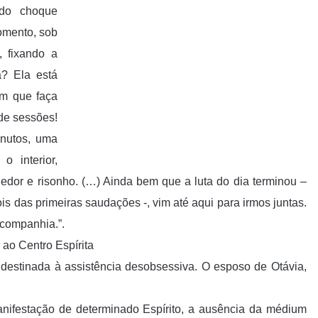
ndo choque
omento, sob
, fixando a
? Ela está
ém que faça
de sessões!
inutos, uma
o interior,
or e risonho. (…) Ainda bem que a luta do dia terminou –
is das primeiras saudações -, vim até aqui para irmos juntas.
 companhia.”.
ao Centro Espírita
destinada à assistência desobsessiva. O esposo de Otávia,
anifestação de determinado Espírito, a ausência da médium