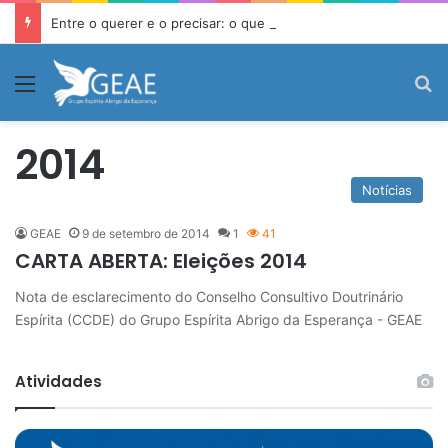
Entre o querer e o precisar: o que a Doutrina Espírita ensina sobre desejo e necessidade
Menu
P
2014
Notícias
GEAE
9 de setembro de 2014
1
41
CARTA ABERTA: Eleições 2014
Nota de esclarecimento do Conselho Consultivo Doutrinário
Espírita (CCDE) do Grupo Espírita Abrigo da Esperança - GEAE
Atividades