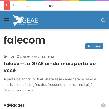
Entre o querer e o precisar: o que a Doutrina Espírita ensina sobre desejo e necessidade
Menu
P
falecom
Notícias
GEAE
6 de maio de 2014
13
falecom: o GEAE ainda mais perto de
você
A partir de agora, o GEAE usará esse canal para receber e
analisar manifestações dos frequentadores da instituição,
direcionando cada…
Atividades