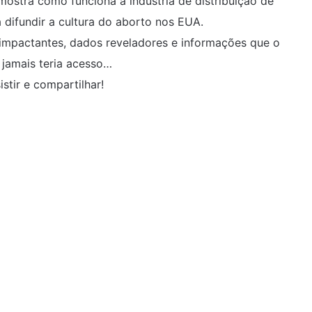
mostra como funciona a indústria de distribuição de
a difundir a cultura do aborto nos EUA.
impactantes, dados reveladores e informações que o
 jamais teria acesso…
istir e compartilhar!