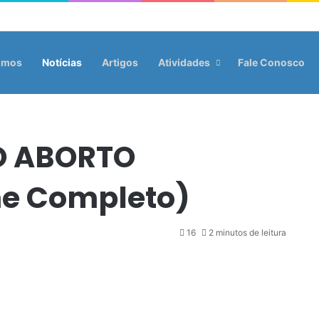
omos
Notícias
Artigos
Atividades
Fale Conosco
O ABORTO
me Completo)
16
2 minutos de leitura