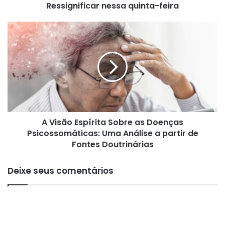
Ressignificar nessa quinta-feira
i
d
a
A
d
V
e
i
s
s
o
ã
b
o
a
E
a
s
n
p
á
A Visão Espírita Sobre as Doenças
í
l
Psicossomáticas: Uma Análise a partir de
r
i
i
Fontes Doutrinárias
s
t
e
a
Deixe seus comentários
d
S
o
o
P
b
r
r
o
e