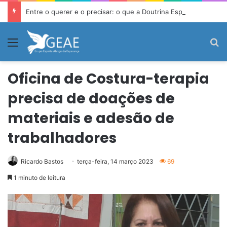
Entre o querer e o precisar: o que a Doutrina Espírita ensina sobre desejo e necessidade
Menu
P
Oficina de Costura-terapia
precisa de doações de
materiais e adesão de
trabalhadores
Ricardo Bastos
terça-feira, 14 março 2023
69
1 minuto de leitura