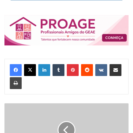
Linkedin
Tumblr
Pinterest
Reddit
VK
Compartilhar via e-mail
Imprimir
P
A
L
E
S