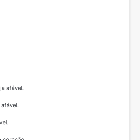
ja afável.
afável.
vel.
o coração.