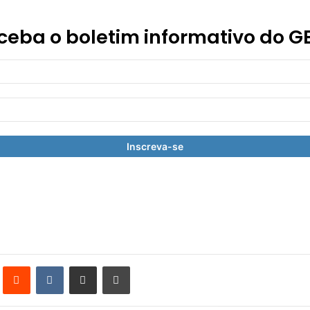
ceba o boletim informativo do G
st
Reddit
VK
Compartilhar via e-mail
Imprimir