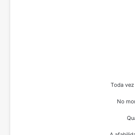
Toda vez 
No mom
Qua
A afabili