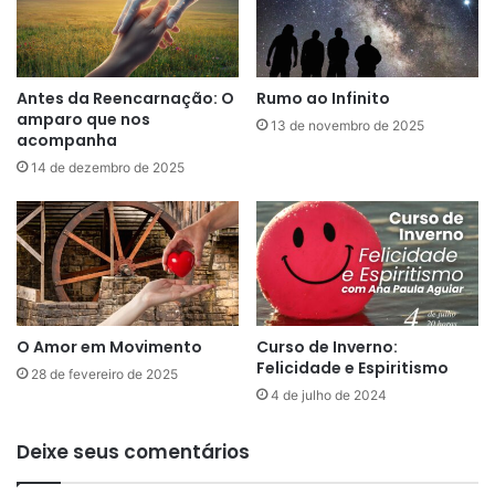
:
F
a
m
Antes da Reencarnação: O
Rumo ao Infinito
í
amparo que nos
13 de novembro de 2025
l
acompanha
i
14 de dezembro de 2025
a
e
R
e
s
p
o
O Amor em Movimento
Curso de Inverno:
n
Felicidade e Espiritismo
s
28 de fevereiro de 2025
a
4 de julho de 2024
b
i
Deixe seus comentários
l
i